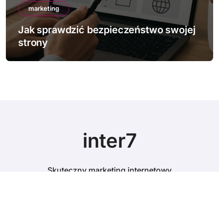
marketing
mark
k sprawdzić bezpieczeństwo swojej
rony
Jak d
inter7
Skuteczny marketing internetowy