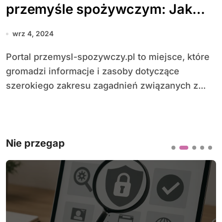
przemyśle spożywczym: Jak
portal wspiera profesjonalistów
wrz 4, 2024
w branży
Portal przemysl-spozywczy.pl to miejsce, które
gromadzi informacje i zasoby dotyczące
szerokiego zakresu zagadnień związanych z...
Nie przegap