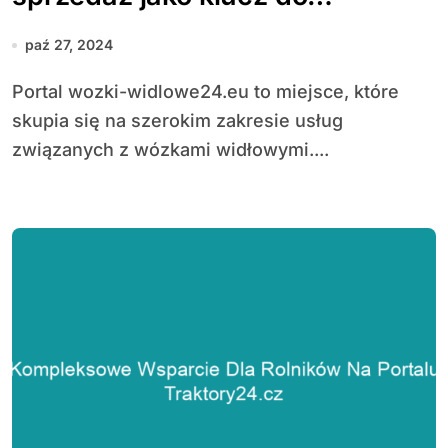
efektywnego zarządzania flotą
paź 27, 2024
Portal wozki-widlowe24.eu to miejsce, które
skupia się na szerokim zakresie usług
związanych z wózkami widłowymi....