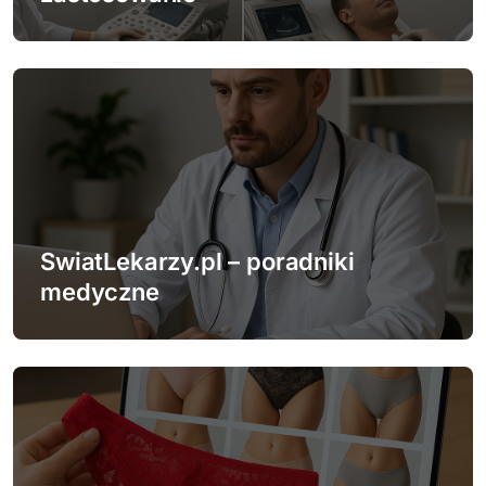
i
s
u
SwiatLekarzy.pl – poradniki
medyczne