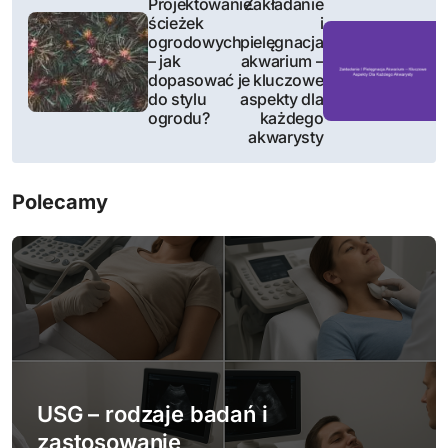
Projektowanie
Zakładanie
ścieżek
i
a
ogrodowych
pielęgnacja
– jak
akwarium –
w
dopasować je
kluczowe
do stylu
aspekty dla
i
ogrodu?
każdego
akwarysty
g
a
Polecamy
c
j
a
w
p
USG – rodzaje badań i
zastosowanie