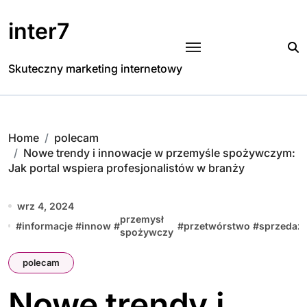
Skip
to
inter7
content
Skuteczny marketing internetowy
Home
polecam
Nowe trendy i innowacje w przemyśle spożywczym:
Jak portal wspiera profesjonalistów w branży
wrz 4, 2024
przemysł
#
informacje
#
innow
#
#
przetwórstwo
#
sprzedaż
spożywczy
polecam
Nowe trendy i