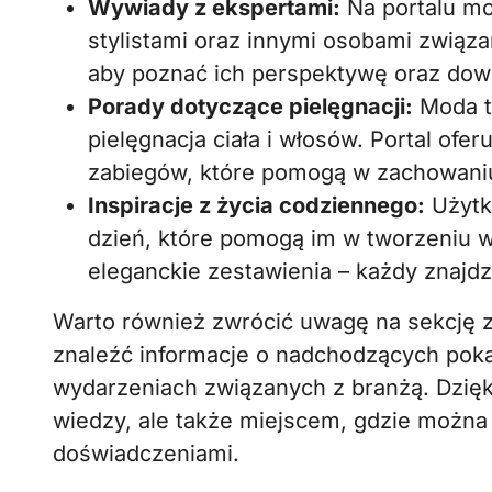
Wywiady z ekspertami:
Na portalu mo
stylistami oraz innymi osobami związ
aby poznać ich perspektywę oraz dowie
Porady dotyczące pielęgnacji:
Moda to
pielęgnacja ciała i włosów. Portal of
zabiegów, które pomogą w zachowani
Inspiracje z życia codziennego:
Użytko
dzień, które pomogą im w tworzeniu wł
eleganckie zestawienia – każdy znajdzi
Warto również zwrócić uwagę na sekcję
znaleźć informacje o nadchodzących pok
wydarzeniach związanych z branżą. Dzięki 
wiedzy, ale także miejscem, gdzie można
doświadczeniami.