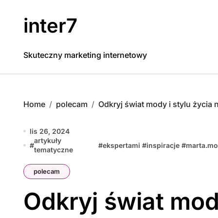
Skip
to
inter7
content
Skuteczny marketing internetowy
Home
polecam
Odkryj świat mody i stylu życia
lis 26, 2024
artykuły
#
#
ekspertami
#
inspiracje
#
marta.m
tematyczne
polecam
Odkryj świat mody