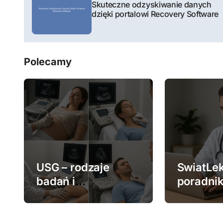
a
Skuteczne odzyskiwanie danych
dzięki portalowi Recovery Software
w
i
Polecamy
g
a
c
j
a
w
USG – rodzaje
SwiatLek
badań i
poradnik
p
zastosowanie
medycz
i