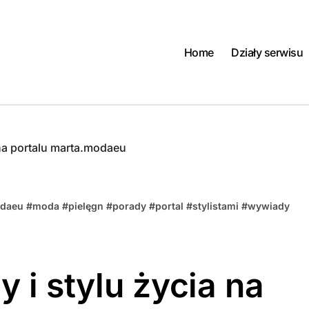
Home
Działy serwisu
 na portalu marta.modaeu
odaeu
#
moda
#
pielęgn
#
porady
#
portal
#
stylistami
#
wywiady
 i stylu życia na