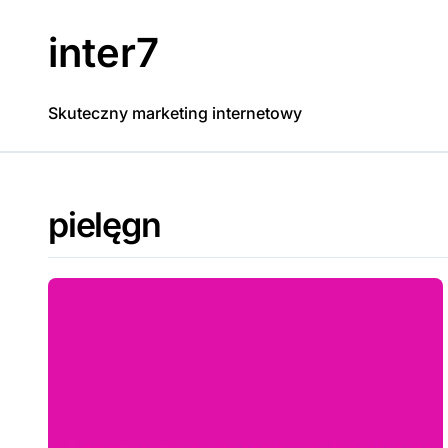
Skip
to
inter7
content
Skuteczny marketing internetowy
pielęgn