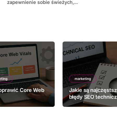
zapewnienie sobie świeżych,...
eting
marketing
oprawić Core Web
Jakie są najczęsts
błędy SEO technic