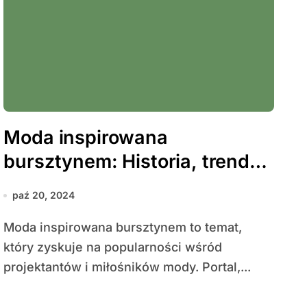
Moda inspirowana
bursztynem: Historia, trendy i
nowoczesne podejście w
paź 20, 2024
projektowaniu
Moda inspirowana bursztynem to temat,
który zyskuje na popularności wśród
projektantów i miłośników mody. Portal,...