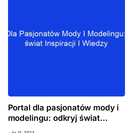
Portal dla pasjonatów mody i
modelingu: odkryj świat
inspiracji i wiedzy
lis 11, 2024