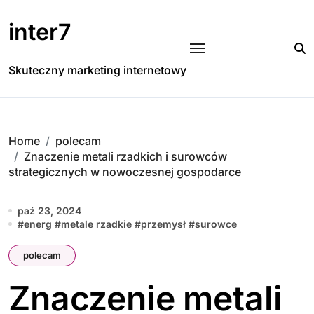
Skip
to
inter7
content
Skuteczny marketing internetowy
Home
polecam
Znaczenie metali rzadkich i surowców
strategicznych w nowoczesnej gospodarce
paź 23, 2024
#
energ
#
metale rzadkie
#
przemysł
#
surowce
polecam
Znaczenie metali