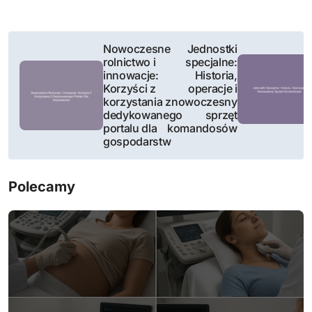
N
Nowoczesne
Jednostki
rolnictwo i
specjalne:
a
innowacje:
Historia,
Korzyści z
operacje i
w
korzystania z
nowoczesny
dedykowanego
sprzęt
i
portalu dla
komandosów
gospodarstw
g
a
Polecamy
c
j
a
w