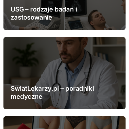
p
USG – rodzaje badań i
zastosowanie
i
s
u
SwiatLekarzy.pl – poradniki
medyczne