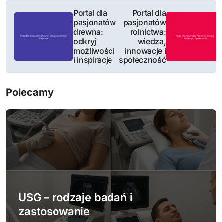
N
Portal dla
Portal dla
pasjonatów
pasjonatów
a
drewna:
rolnictwa:
odkryj
wiedza,
w
możliwości
innowacje i
i inspiracje
społeczność
i
g
Polecamy
a
c
j
a
w
USG – rodzaje badań i
p
zastosowanie