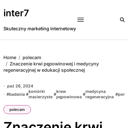
Skip
to
inter7
content
Skuteczny marketing internetowy
Home
polecam
Znaczenie krwi pępowinowej i medycyny
regeneracyjnej w edukacji społecznej
paź 26, 2024
komórki
krew
medycyna
#
badania
#
#
#
#
porta
macierzyste
pępowinowa
regeneracyjna
polecam
Znaczenie krwi