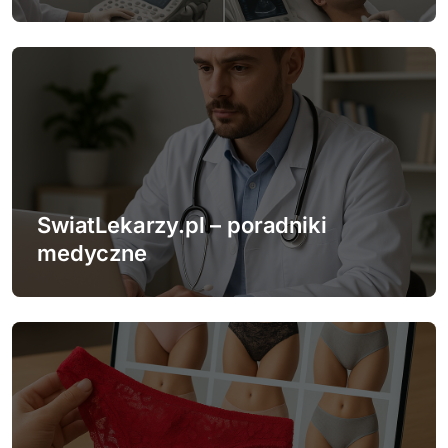
i
s
u
SwiatLekarzy.pl – poradniki
medyczne