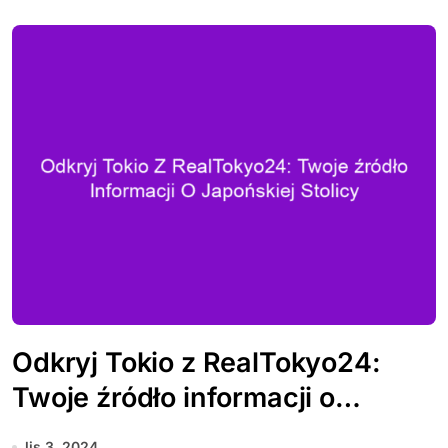
Odkryj Tokio z RealTokyo24:
Twoje źródło informacji o
japońskiej stolicy
lis 3, 2024