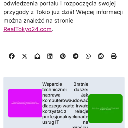
odwiedzenia portalu i rozpoczęcia swojej
przygody z Tokio już dziś! Więcej informacji
można znaleźć na stronie
RealTokyo24.com
.
N
Wsparcie
Bratnie
techniczne i
dusze:
a
naprawa
Jak
komputerów –
budować
w
dlaczego warto
trwałe
korzystać z
relacje
i
profesjonalnych
oparte
usług IT
na
miłości i