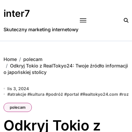
Skip
to
inter7
content
Skuteczny marketing internetowy
Home
polecam
Odkryj Tokio z RealTokyo24: Twoje źródło informacji
o japońskiej stolicy
lis 3, 2024
#
atrakcje
#
kultura
#
podróż
#
portal
#
Realtokyo24.com
#
rozr
polecam
Odkryj Tokio z