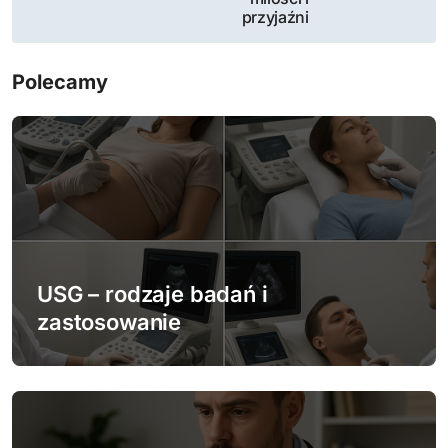
g
przyjaźni
a
c
Polecamy
j
a
w
p
i
USG – rodzaje badań i
zastosowanie
s
u