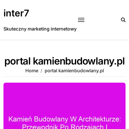
Skip
to
inter7
content
Skuteczny marketing internetowy
portal kamienbudowlany.pl
Home
portal kamienbudowlany.pl