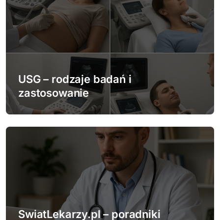
j
a
w
p
USG – rodzaje badań i
i
zastosowanie
s
u
SwiatLekarzy.pl – poradniki