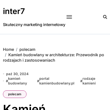
Skip
to
inter7
content
Skuteczny marketing internetowy
Home
polecam
Kamień budowlany w architekturze: Przewodnik po
rodzajach i zastosowaniach
paź 30, 2024
kamień
portal
rodzaje
#
#
#
budowlany
kamienbudowlany.pl
kamieni
polecam
Kamień