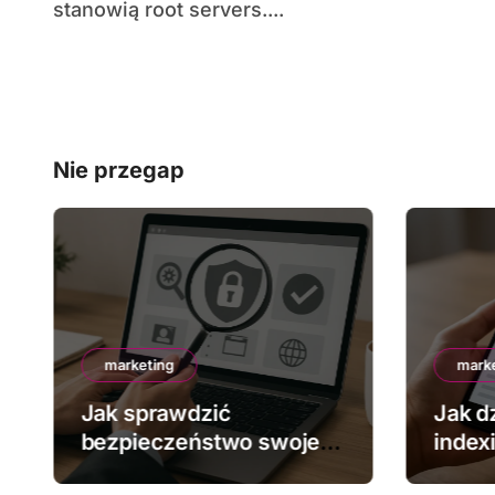
stanowią root servers....
Nie przegap
marketing
mark
Jak sprawdzić
Jak dz
bezpieczeństwo swojej
index
strony