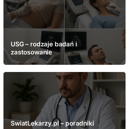
c
j
a
w
USG – rodzaje badań i
p
zastosowanie
i
s
u
SwiatLekarzy.pl – poradniki