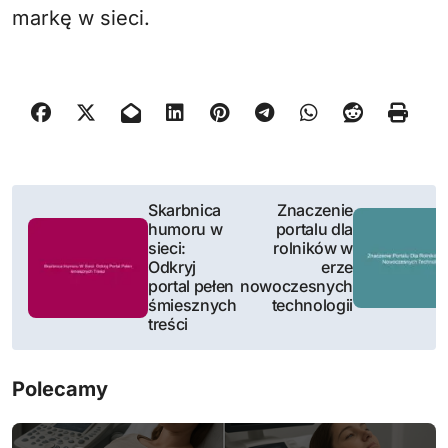
markę w sieci.
N
Skarbnica
Znaczenie
humoru w
portalu dla
a
sieci:
rolników w
Odkryj
erze
w
portal pełen
nowoczesnych
śmiesznych
technologii
i
treści
g
Polecamy
a