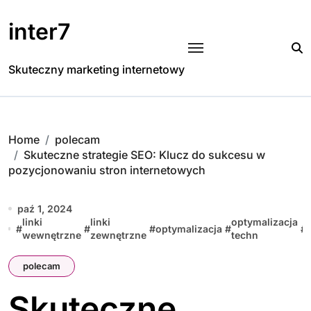
Skip
to
inter7
content
Skuteczny marketing internetowy
Home
polecam
Skuteczne strategie SEO: Klucz do sukcesu w
pozycjonowaniu stron internetowych
paź 1, 2024
linki
linki
optymalizacja
#
#
#
optymalizacja
#
#
wewnętrzne
zewnętrzne
techn
polecam
Skuteczne