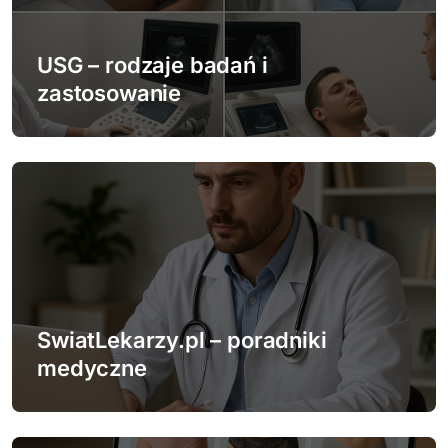
w
p
USG – rodzaje badań i
zastosowanie
i
s
u
SwiatLekarzy.pl – poradniki
medyczne