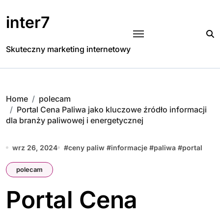
Skip
to
inter7
content
Skuteczny marketing internetowy
Home
polecam
Portal Cena Paliwa jako kluczowe źródło informacji
dla branży paliwowej i energetycznej
wrz 26, 2024
#
ceny paliw
#
informacje
#
paliwa
#
portal
polecam
Portal Cena