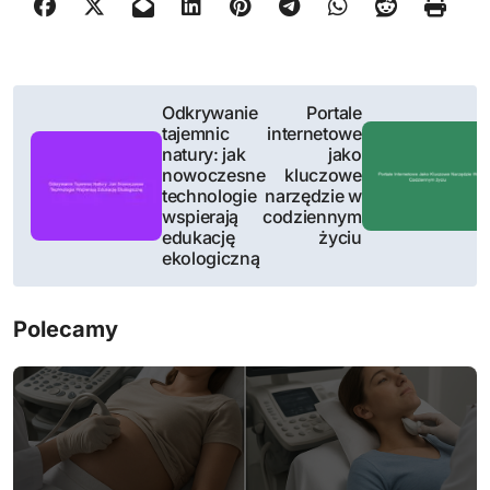
N
Odkrywanie
Portale
tajemnic
internetowe
a
natury: jak
jako
nowoczesne
kluczowe
w
technologie
narzędzie w
wspierają
codziennym
i
edukację
życiu
ekologiczną
g
a
Polecamy
c
j
a