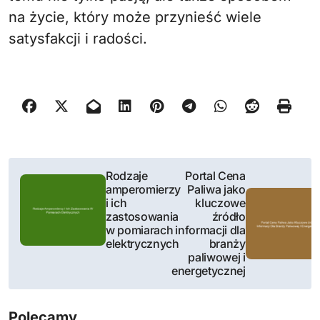
na życie, który może przynieść wiele
satysfakcji i radości.
N
Rodzaje
Portal Cena
amperomierzy
Paliwa jako
a
i ich
kluczowe
zastosowania
źródło
w
w pomiarach
informacji dla
elektrycznych
branży
i
paliwowej i
energetycznej
g
a
Polecamy