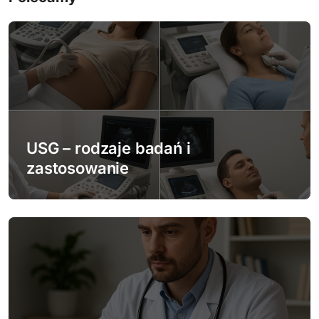
c
j
a
w
p
USG – rodzaje badań i
zastosowanie
i
s
u