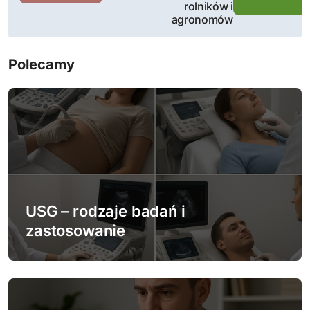
rolników i
i
agronomów
g
Polecamy
a
c
j
a
w
USG – rodzaje badań i
p
zastosowanie
i
s
u