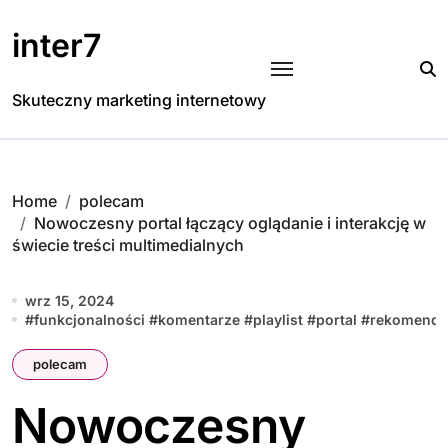
Skip
to
inter7
content
Skuteczny marketing internetowy
Home
polecam
Nowoczesny portal łączący oglądanie i interakcję w
świecie treści multimedialnych
wrz 15, 2024
#
funkcjonalności
#
komentarze
#
playlist
#
portal
#
rekomenda
polecam
Nowoczesny