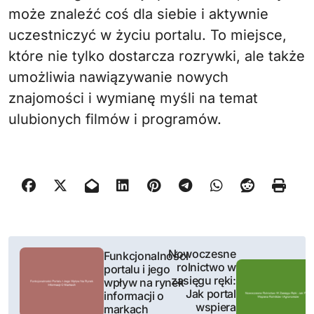
może znaleźć coś dla siebie i aktywnie
uczestniczyć w życiu portalu. To miejsce,
które nie tylko dostarcza rozrywki, ale także
umożliwia nawiązywanie nowych
znajomości i wymianę myśli na temat
ulubionych filmów i programów.
N
Nowoczesne
Funkcjonalności
rolnictwo w
portalu i jego
a
zasięgu ręki:
wpływ na rynek
Jak portal
informacji o
w
wspiera
markach