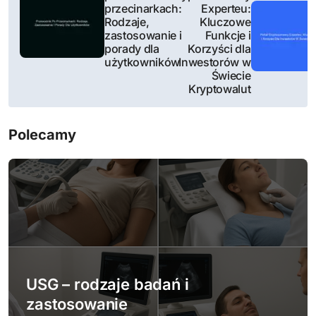
a
przecinarkach:
Experteu:
Rodzaje,
Kluczowe
w
zastosowanie i
Funkcje i
porady dla
Korzyści dla
i
użytkowników
Inwestorów w
Świecie
g
Kryptowalut
a
Polecamy
c
j
a
w
p
USG – rodzaje badań i
i
zastosowanie