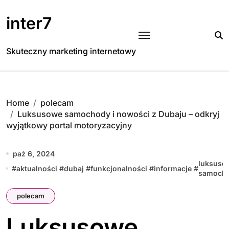
Skip
to
inter7
content
Skuteczny marketing internetowy
Home
polecam
Luksusowe samochody i nowości z Dubaju – odkryj
wyjątkowy portal motoryzacyjny
paź 6, 2024
luksuso
#
aktualności
#
dubaj
#
funkcjonalności
#
informacje
#
samoch
polecam
Luksusowe