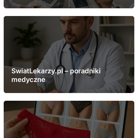
s
u
SwiatLekarzy.pl – poradniki
medyczne