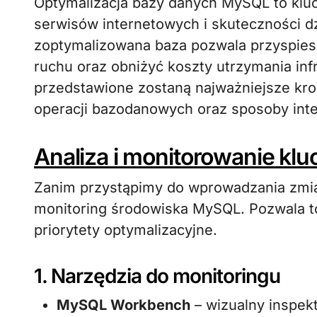
Optymalizacja bazy danych MySQL to kl
serwisów internetowych i skuteczności d
zoptymalizowana baza pozwala przyspies
ruchu oraz obniżyć koszty utrzymania inf
przedstawione zostaną najważniejsze kro
operacji bazodanowych oraz sposoby integ
Analiza i monitorowanie k
Zanim przystąpimy do wprowadzania zmia
monitoring środowiska MySQL. Pozwala to
priorytety optymalizacyjne.
1. Narzędzia do monitoringu
MySQL Workbench
– wizualny inspekt