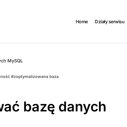
Home
Działy serwisu
nych MySQL
jność
#
zoptymalizowana baza
wać bazę danych