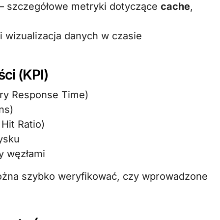
– szczegółowe metryki dotyczące
cache
,
 wizualizacja danych w czasie
ci (KPI)
ery Response Time)
ns)
Hit Ratio)
dysku
zy węzłami
można szybko weryfikować, czy wprowadzone