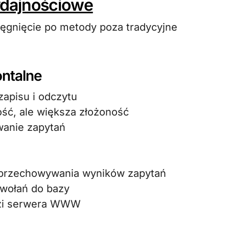
dajnościowe
ęgnięcie po metody poza tradycyjne
ontalne
zapisu i odczytu
ść, ale większa złożoność
wanie zapytań
przechowywania wyników zapytań
dwołań do bazy
dzi serwera WWW