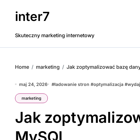
Skip
to
inter7
content
Skuteczny marketing internetowy
Home
marketing
Jak zoptymalizować bazę da
maj 24, 2026
#
ładowanie stron
#
optymalizacja
#
wyda
marketing
Jak zoptymalizo
MySQL