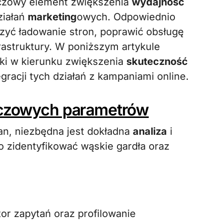
uczowy element zwiększenia
wydajność
ziałań
marketing
owych. Odpowiednio
zyć ładowanie stron, poprawić obsługę
rastruktury. W poniższym artykule
ki w kierunku zwiększenia
skuteczność
racji tych działań z kampaniami online.
luczowych parametrów
n, niezbędna jest dokładna
analiza
i
 zidentyfikować wąskie gardła oraz
or zapytań oraz profilowanie