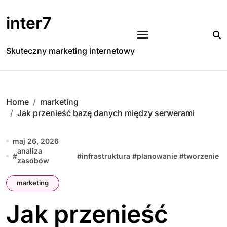
Skip
to
inter7
content
Skuteczny marketing internetowy
Home
marketing
Jak przenieść bazę danych między serwerami
maj 26, 2026
analiza
#
#
infrastruktura
#
planowanie
#
tworzenie
zasobów
marketing
Jak przenieść