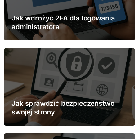
a
w
Jak wdrożyć 2FA dla logowania
administratora
p
i
s
u
Jak sprawdzić bezpieczeństwo
swojej strony