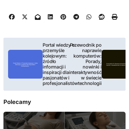
N
Portal wiedzy o
Przewodnik po
przemyśle
naprawie
a
kolejowym:
komputerów:
źródło
Porady,
w
informacji i
nowinki i
inspiracji dla
interaktywność
i
pasjonatów i
w świecie
profesjonalistów
technologii
g
a
Polecamy
c
j