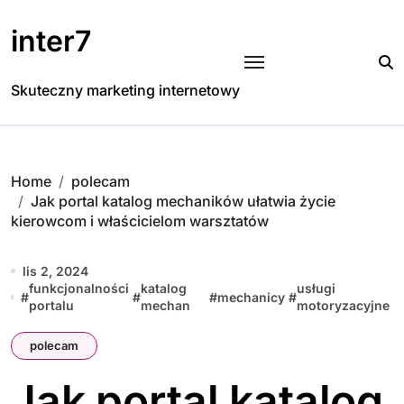
Skip
to
inter7
content
Skuteczny marketing internetowy
Home
polecam
Jak portal katalog mechaników ułatwia życie
kierowcom i właścicielom warsztatów
lis 2, 2024
funkcjonalności
katalog
usługi
#
#
#
mechanicy
#
portalu
mechan
motoryzacyjne
polecam
Jak portal katalog