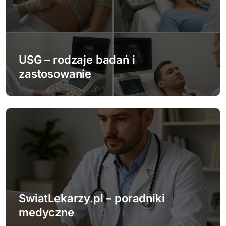
a
w
p
USG – rodzaje badań i
zastosowanie
i
s
u
SwiatLekarzy.pl – poradniki
medyczne