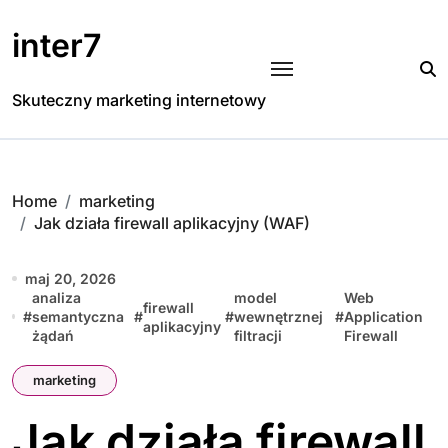
Skip
to
inter7
content
Skuteczny marketing internetowy
Home
marketing
Jak działa firewall aplikacyjny (WAF)
maj 20, 2026
analiza
model
Web
firewall
#
semantyczna
#
#
wewnętrznej
#
Application
aplikacyjny
żądań
filtracji
Firewall
marketing
Jak działa firewall