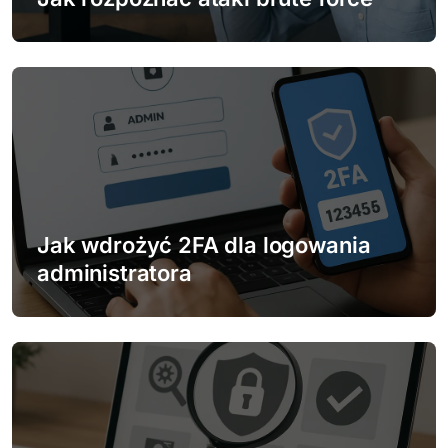
p
i
s
u
Jak wdrożyć 2FA dla logowania
administratora