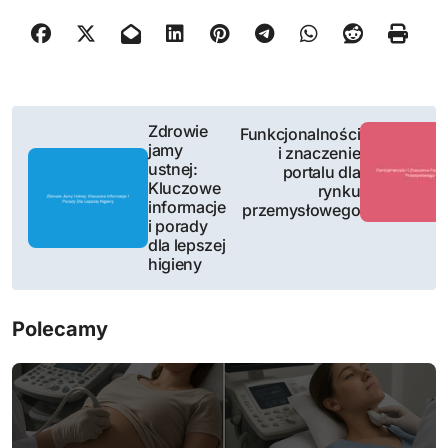
N
Zdrowie
Funkcjonalności
jamy
i znaczenie
a
ustnej:
portalu dla
Kluczowe
rynku
w
informacje
przemysłowego
i porady
i
dla lepszej
higieny
g
a
Polecamy
c
j