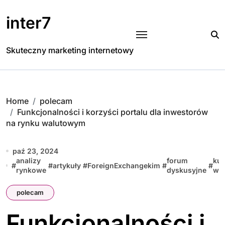
Skip
to
inter7
content
Skuteczny marketing internetowy
Home
polecam
Funkcjonalności i korzyści portalu dla inwestorów
na rynku walutowym
paź 23, 2024
analizy
forum
kur
#
#
artykuły
#
ForeignExchangekim
#
#
rynkowe
dyskusyjne
wal
polecam
Funkcjonalności i