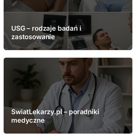
a
w
p
USG – rodzaje badań i
zastosowanie
i
s
u
SwiatLekarzy.pl – poradniki
medyczne