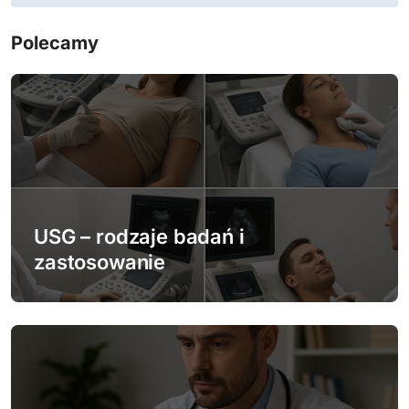
a
c
Polecamy
j
a
w
p
i
USG – rodzaje badań i
zastosowanie
s
u