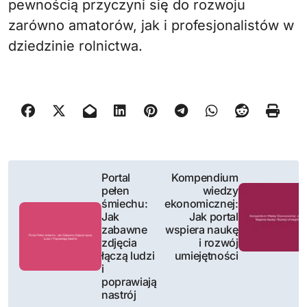
pewnością przyczyni się do rozwoju
zarówno amatorów, jak i profesjonalistów w
dziedzinie rolnictwa.
N
Portal
Kompendium
pełen
wiedzy
a
śmiechu:
ekonomicznej:
Jak
Jak portal
w
zabawne
wspiera naukę
zdjęcia
i rozwój
i
łączą ludzi
umiejętności
i
g
poprawiają
nastrój