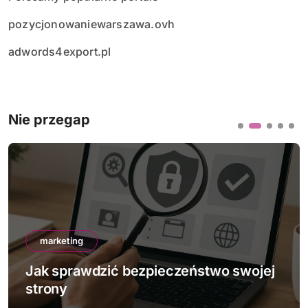
pozycjonowaniewarszawa.ovh
adwords4export.pl
Nie przegap
marketing
wo swojej
Jak działa mobile-first indexing