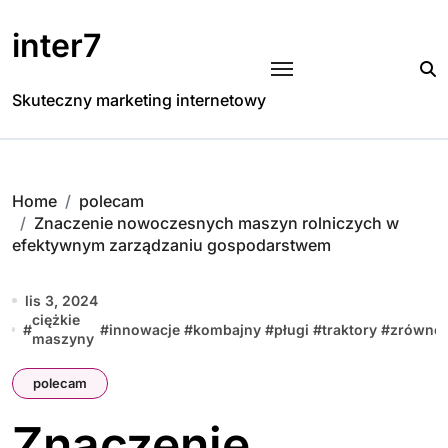
Skip
to
inter7
content
Skuteczny marketing internetowy
Home
polecam
Znaczenie nowoczesnych maszyn rolniczych w
efektywnym zarządzaniu gospodarstwem
lis 3, 2024
ciężkie
#
#
innowacje
#
kombajny
#
pługi
#
traktory
#
zrówno
maszyny
polecam
Znaczenie