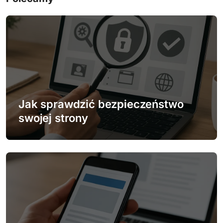
c
j
a
w
p
Jak sprawdzić bezpieczeństwo
i
swojej strony
s
u