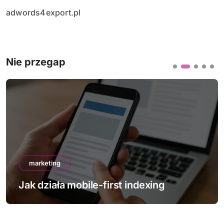
adwords4export.pl
Nie przegap
marketing
exing
Jak poprawić Core Web Vital