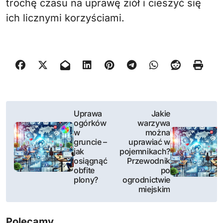
trochę czasu na uprawę ziół i cieszyć się
ich licznymi korzyściami.
N
Uprawa
Jakie
ogórków
warzywa
a
w
można
gruncie –
uprawiać w
w
jak
pojemnikach?
osiągnąć
Przewodnik
i
obfite
po
plony?
ogrodnictwie
g
miejskim
a
Polecamy