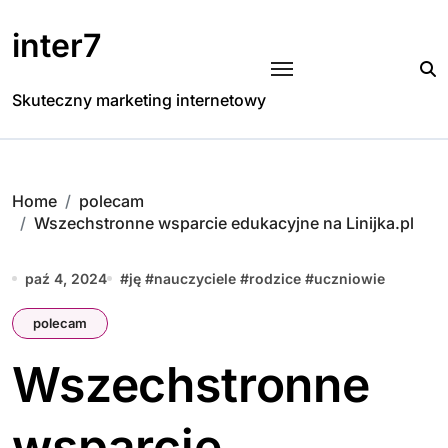
Skip
to
inter7
content
Skuteczny marketing internetowy
Home
polecam
Wszechstronne wsparcie edukacyjne na Linijka.pl
paź 4, 2024
#
ję
#
nauczyciele
#
rodzice
#
uczniowie
polecam
Wszechstronne
wsparcie