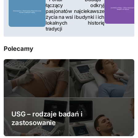
a
łączący
odkryj
pasjonatów
najciekawsze
w
życia na wsi i
budynki i ich
lokalnych
historię
i
tradycji
g
Polecamy
a
c
j
a
w
USG – rodzaje badań i
p
zastosowanie
i