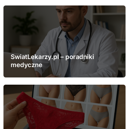
s
u
SwiatLekarzy.pl – poradniki
medyczne