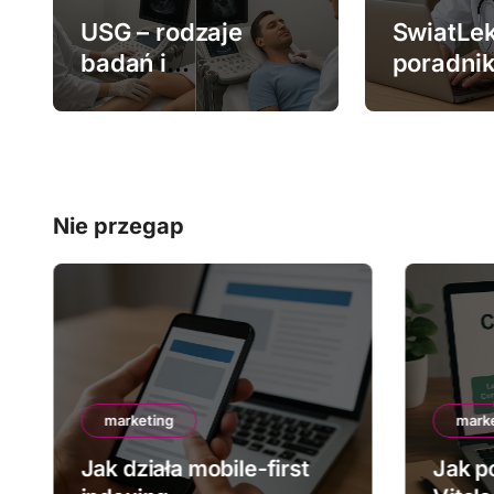
w
USG – rodzaje
SwiatLek
badań i
poradnik
p
zastosowanie
medycz
i
s
u
Nie przegap
marketing
mark
Jak działa mobile-first
Jak p