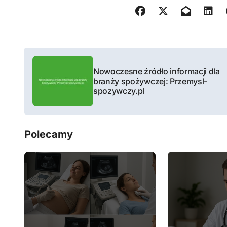
N
Nowoczesne źródło informacji dla
a
branży spożywczej: Przemysl-
spozywczy.pl
w
i
Polecamy
g
a
c
j
a