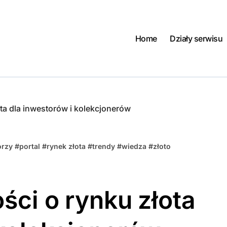
Home
Działy serwisu
ota dla inwestorów i kolekcjonerów
orzy
#
portal
#
rynek złota
#
trendy
#
wiedza
#
złoto
ści o rynku złota