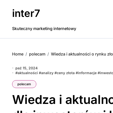
Skip
to
inter7
content
Skuteczny marketing internetowy
Home
polecam
Wiedza i aktualności o rynku zł
paź 15, 2024
#
aktualności
#
analizy
#
ceny złota
#
informacje
#
inwest
polecam
Wiedza i aktualno