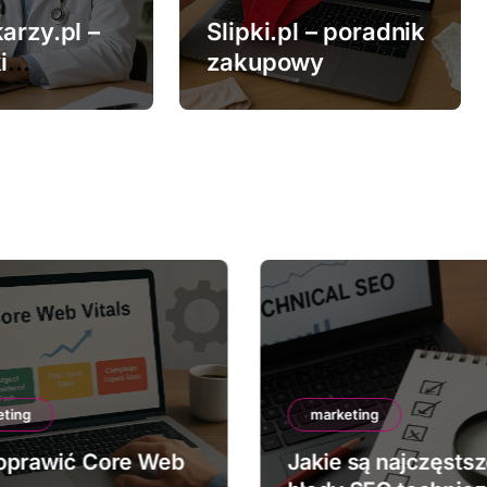
arzy.pl –
Slipki.pl – poradnik
i
zakupowy
ne
eting
marketing
oprawić Core Web
Jakie są najczęsts