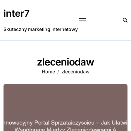
Skip
to
inter7
content
Skuteczny marketing internetowy
zleceniodaw
Home
zleceniodaw