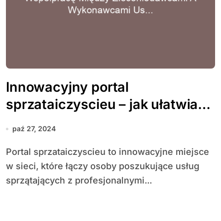
Innowacyjny portal
sprzataiczyscieu – jak ułatwia
współpracę między
paź 27, 2024
zleceniodawcami a
Portal sprzataiczyscieu to innowacyjne miejsce
wykonawcami usług
w sieci, które łączy osoby poszukujące usług
sprzątających
sprzątających z profesjonalnymi...