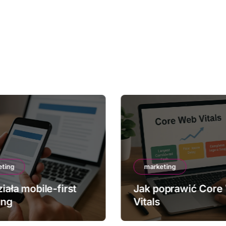
eting
marketing
iała mobile-first
Jak poprawić Core
ing
Vitals