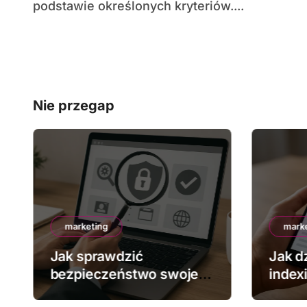
podstawie określonych kryteriów....
Nie przegap
marketing
mark
Jak sprawdzić
Jak dz
bezpieczeństwo swojej
index
strony