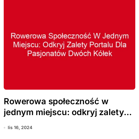
Rowerowa społeczność w
jednym miejscu: odkryj zalety
portalu dla pasjonatów dwóch
lis 16, 2024
kółek