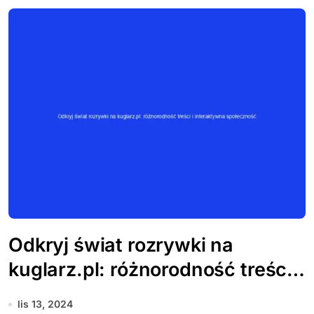
Odkryj świat rozrywki na
kuglarz.pl: różnorodność treści i
interaktywna społeczność
lis 13, 2024