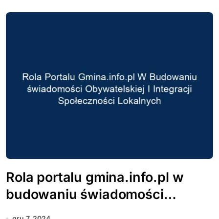
Rola portalu gmina.info.pl w
budowaniu świadomości
obywatelskiej i integracji
gru 7, 2024