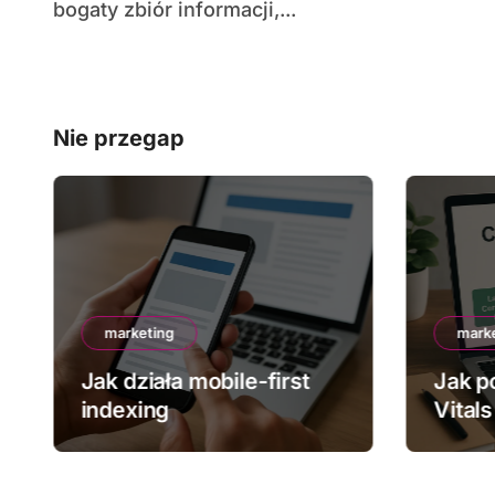
bogaty zbiór informacji,...
Nie przegap
marketing
mark
Jak działa mobile-first
Jak p
indexing
Vitals