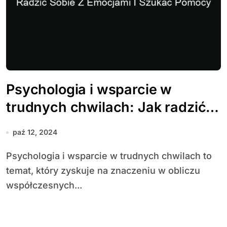
Psychologia i wsparcie w
trudnych chwilach: Jak radzić
sobie z emocjami i szukać
paź 12, 2024
pomocy
Psychologia i wsparcie w trudnych chwilach to
temat, który zyskuje na znaczeniu w obliczu
współczesnych...