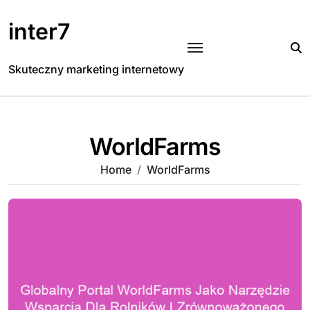
Skip
to
inter7
content
Skuteczny marketing internetowy
WorldFarms
Home
WorldFarms