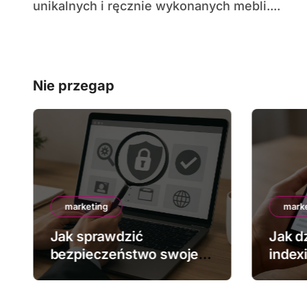
unikalnych i ręcznie wykonanych mebli....
Nie przegap
marketing
mark
Jak sprawdzić
Jak dz
bezpieczeństwo swojej
index
strony