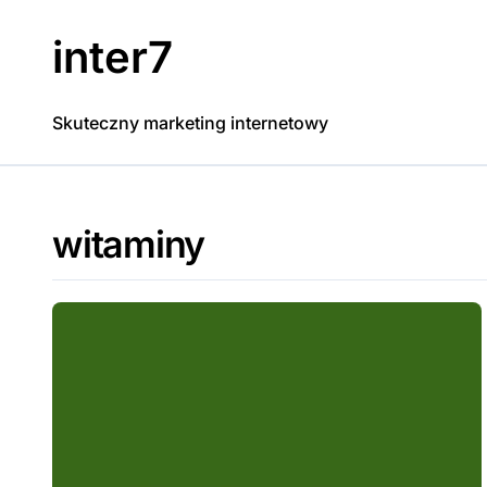
Skip
to
inter7
content
Skuteczny marketing internetowy
witaminy