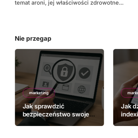
temat aroni, jej właściwości zdrowotne...
Nie przegap
marketing
mark
Jak sprawdzić
Jak dz
bezpieczeństwo swojej
index
strony