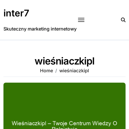
Skip
to
inter7
content
Skuteczny marketing internetowy
wieśniaczkipl
Home
wieśniaczkipl