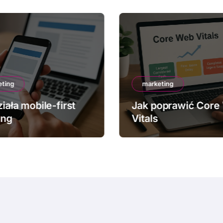
eting
marketing
iała mobile-first
Jak poprawić Core
ing
Vitals