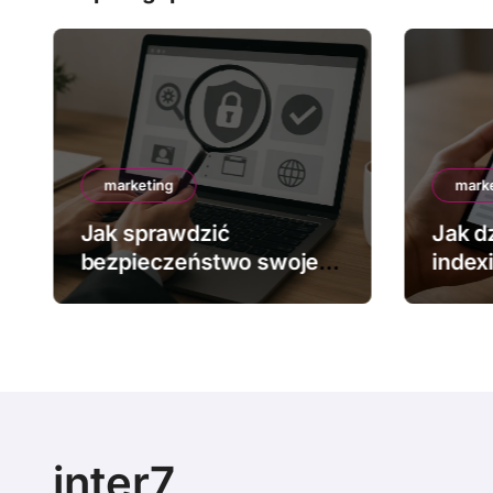
marketing
mark
Jak sprawdzić
Jak dz
bezpieczeństwo swojej
index
strony
inter7