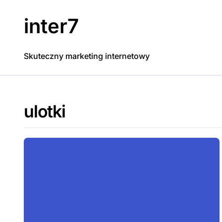
Skip
to
inter7
content
Skuteczny marketing internetowy
ulotki