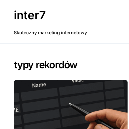
Skip
to
inter7
content
Skuteczny marketing internetowy
typy rekordów