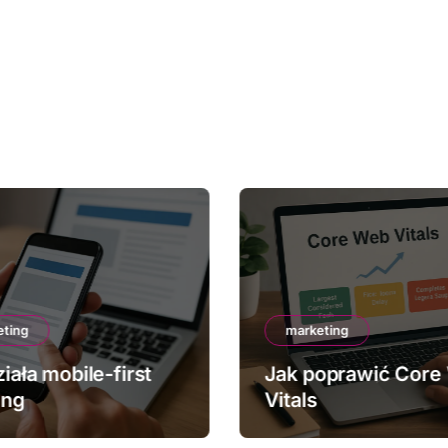
eting
marketing
iała mobile-first
Jak poprawić Core
ing
Vitals