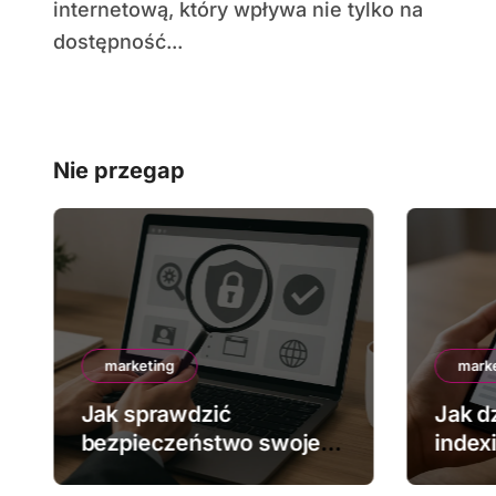
internetową, który wpływa nie tylko na
dostępność...
Nie przegap
marketing
mark
Jak sprawdzić
Jak dz
bezpieczeństwo swojej
index
strony