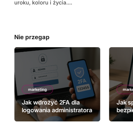
uroku, koloru i życia....
Nie przegap
marketing
mark
Jak wdrożyć 2FA dla
Jak s
logowania administratora
bezpi
stron