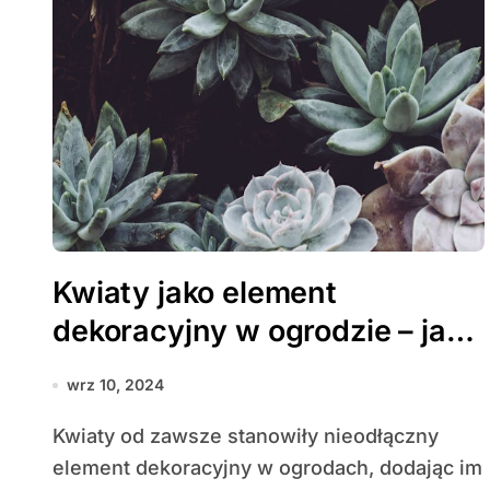
Kwiaty jako element
dekoracyjny w ogrodzie – jak
dobierać kolory i gatunki?
wrz 10, 2024
Kwiaty od zawsze stanowiły nieodłączny
element dekoracyjny w ogrodach, dodając im