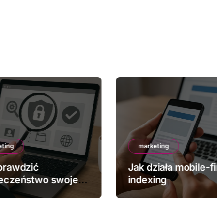
eting
marketing
prawdzić
Jak działa mobile-fi
eczeństwo swojej
indexing
y