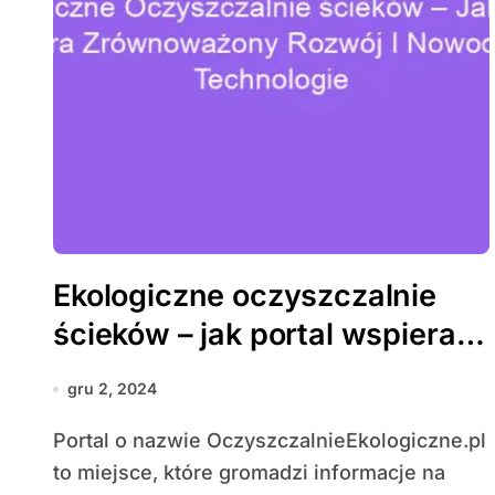
Ekologiczne oczyszczalnie
ścieków – jak portal wspiera
zrównoważony rozwój i
gru 2, 2024
nowoczesne technologie
Portal o nazwie OczyszczalnieEkologiczne.pl
to miejsce, które gromadzi informacje na