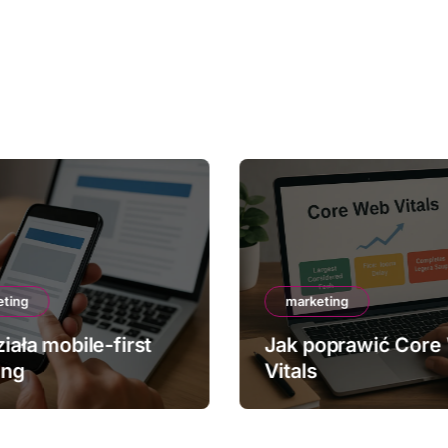
eting
marketing
iała mobile-first
Jak poprawić Core
ing
Vitals