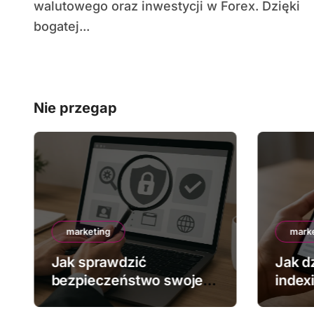
walutowego oraz inwestycji w Forex. Dzięki
bogatej...
Nie przegap
marketing
mark
Jak sprawdzić
Jak dz
bezpieczeństwo swojej
index
strony