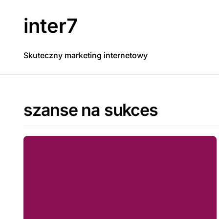
Skip
to
inter7
content
Skuteczny marketing internetowy
szanse na sukces