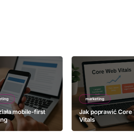
eting
marketing
iała mobile-first
Jak poprawić Core
ing
Vitals