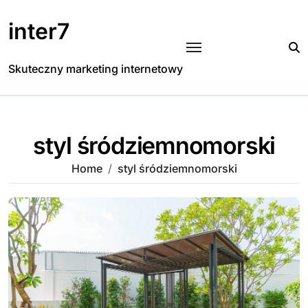
Skip
to
inter7
content
Skuteczny marketing internetowy
styl śródziemnomorski
Home
styl śródziemnomorski