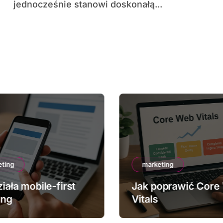
jednocześnie stanowi doskonałą...
eting
marketing
iała mobile-first
Jak poprawić Core
ing
Vitals