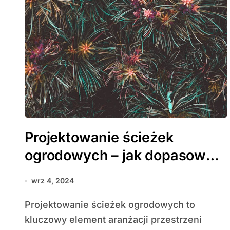
Projektowanie ścieżek
ogrodowych – jak dopasować
je do stylu ogrodu?
wrz 4, 2024
Projektowanie ścieżek ogrodowych to
kluczowy element aranżacji przestrzeni