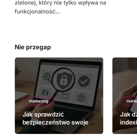
zielonej, który nie tylko wpływa na
funkcjonalność...
Nie przegap
marketing
mark
Jak sprawdzić
Jak dz
bezpieczeństwo swojej
index
strony