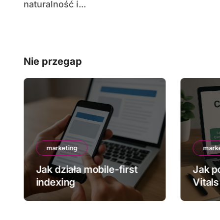
naturalność i...
Nie przegap
marketing
mark
Jak działa mobile-first
Jak p
indexing
Vitals