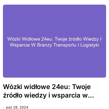
Wózki widłowe 24eu: Twoje
źródło wiedzy i wsparcia w
branży transportu i logistyki
paź 28, 2024