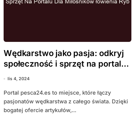
Wędkarstwo jako pasja: odkryj
społeczność i sprzęt na portalu
dla miłośników łowienia ryb
lis 4, 2024
Portal pesca24.es to miejsce, które łączy
pasjonatów wędkarstwa z całego świata. Dzięki
bogatej ofercie artykułów,...