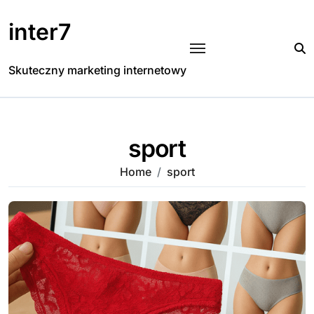
Skip
to
inter7
content
Skuteczny marketing internetowy
sport
Home
sport