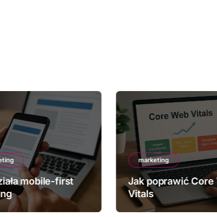
eting
marketing
iała mobile-first
Jak poprawić Core
ing
Vitals