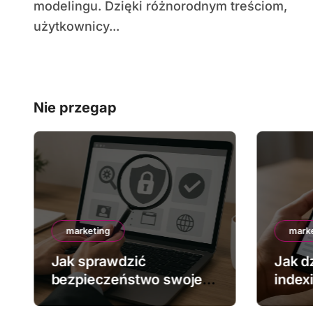
modelingu. Dzięki różnorodnym treściom,
użytkownicy...
Nie przegap
marketing
mark
Jak sprawdzić
Jak dz
bezpieczeństwo swojej
index
strony