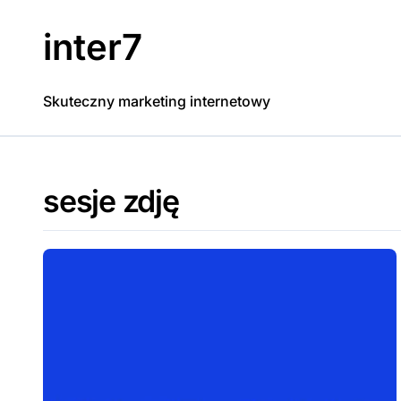
Skip
to
inter7
content
Skuteczny marketing internetowy
sesje zdję