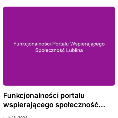
Funkcjonalności portalu
wspierającego społeczność
Lublina
lis 18, 2024